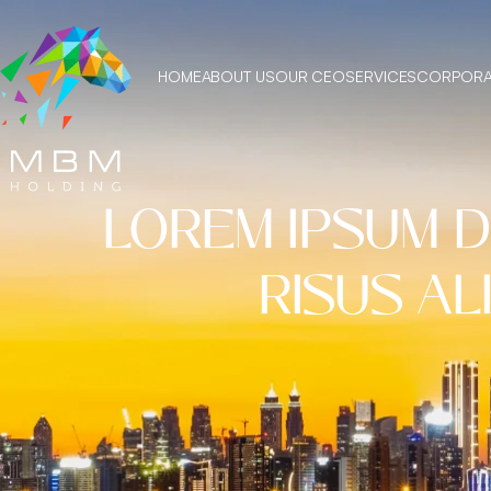
HOME
ABOUT US
OUR CEO
SERVICES
CORPORAT
LOREM IPSUM 
RISUS AL