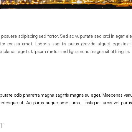
posuere adipiscing sed tortor. Sed ac vulputate sed orci in eget el
 massa amet. Lobortis sagittis purus gravida aliquet egestas fac
landit eget ut. Ipsum metus sed ligula nunc magna sit ut fringilla.
ulputate odio pharetra magna sagittis magna eu eget. Maecenas var
tesque ut. Ac purus augue amet urna. Tristique turpis vel purus ali
ET